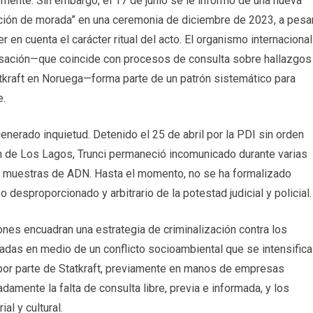
ormente. Sin embargo, el 17 de junio se le informó de una nueva
lación de morada” en una ceremonia de diciembre de 2023, a pesa
 en cuenta el carácter ritual del acto. El organismo internacional
cusación—que coincide con procesos de consulta sobre hallazgos
tkraft en Noruega—forma parte de un patrón sistemático para
e.
nerado inquietud. Detenido el 25 de abril por la PDI sin orden
ión de Los Lagos, Trunci permaneció incomunicado durante varias
e muestras de ADN. Hasta el momento, no se ha formalizado
 desproporcionado y arbitrario de la potestad judicial y policial.
ones encuadran una estrategia de criminalización contra los
tadas en medio de un conflicto socioambiental que se intensifica
 por parte de Statkraft, previamente en manos de empresas
amente la falta de consulta libre, previa e informada, y los
al y cultural.