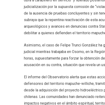
obra a carabinero en servicio” y liberado posteri
judicialización por la supuesta comisión de “vio
de la ausencia de pruebas concluyentes y sin tener
subraya que la repentina reactivación de esta a
arqueológicos y avances en denuncias contra Sta
debilitar a quienes defienden el territorio mapuch
Asimismo, el caso de Felipe Trunci González ha ge
judicial mientras trabajaba en Osorno, en la Reg
horas, supuestamente para forzar la obtención d
acusación en su contra, situación que revela un uso
El informe del Observatorio alerta que estas acci
defensores del territorio mapuche-williche, trami
desde la adquisición del proyecto hidroeléctrico
chilenas. Las comunidades han denunciado reiterad
impactos negativos en el ámbito espiritual, territori